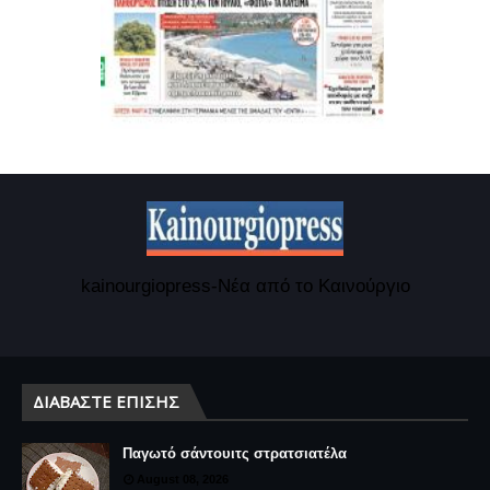
kainourgiopress-Νέα από το Καινούργιο
ΔΙΑΒΆΣΤΕ ΕΠΊΣΗΣ
Παγωτό σάντουιτς στρατσιατέλα
August 08, 2026