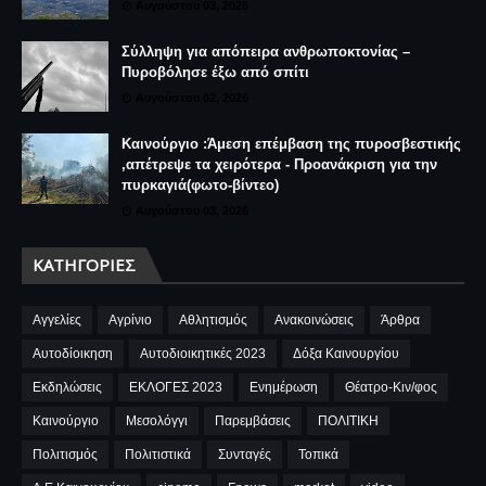
Αυγούστου 03, 2026
Σύλληψη για απόπειρα ανθρωποκτονίας –
Πυροβόλησε έξω από σπίτι
Αυγούστου 02, 2026
Καινούργιο :Άμεση επέμβαση της πυροσβεστικής
,απέτρεψε τα χειρότερα - Προανάκριση για την
πυρκαγιά(φωτο-βίντεο)
Αυγούστου 03, 2026
ΚΑΤΗΓΟΡΊΕΣ
Αγγελίες
Αγρίνιο
Αθλητισμός
Ανακοινώσεις
Άρθρα
Αυτοδίοικηση
Αυτοδιοικητικές 2023
Δόξα Καινουργίου
Εκδηλώσεις
ΕΚΛΟΓΕΣ 2023
Ενημέρωση
Θέατρο-Κιν/φος
Καινούργιο
Μεσολόγγι
Παρεμβάσεις
ΠΟΛΙΤΙΚΗ
Πολιτισμός
Πολιτιστικά
Συνταγές
Τοπικά