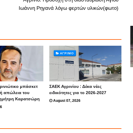
Ιωάννη Ρηγανά λόγω φερτών υλικών(φωτο)
ΑΓΡΊΝΙΟ
ρινιώτικο μπάσκετ
ΣΑΕΚ Αγρινίου : Δέκα νέες
κή απώλεια του
ειδικότητες για το 2026-2027
ημήτρη Καρατσώρη
August 07, 2026
26