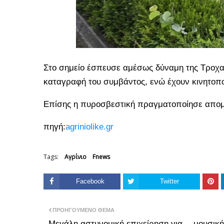
Στο σημείο έσπευσε αμέσως δύναμη της Τροχαία
καταγραφή του συμβάντος, ενώ έχουν κινητοποι
Επίσης η πυροσβεστική πραγματοποίησε απο
πηγή:
agriniolike.gr
Tags:
Αγρίνιο
Fnews
Facebook
Twitter
ΠΡΟΗΓΟΎΜΕΝΟ ΘΈΜΑ
Μεγάλη αστυνομική επιχείρηση για… μουσική