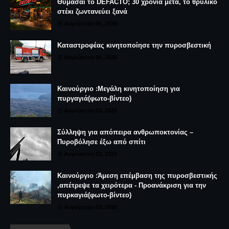
Θυμάσαι το DEFACTO; 30 χρόνια μετά, το θρυλικό
στέκι ζωντανεύει ξανά
Αυγούστου 06, 2026
Καταστροφέας κινητοποίησε την πυροσβεστική
Αυγούστου 06, 2026
Καινούργιο :Μεγάλη κινητοποίηση για
πυργαγιά(φωτο-βίντεο)
Αυγούστου 03, 2026
Σύλληψη για απόπειρα ανθρωποκτονίας –
Πυροβόλησε έξω από σπίτι
Αυγούστου 02, 2026
Καινούργιο :Άμεση επέμβαση της πυροσβεστικής
,απέτρεψε τα χειρότερα - Προανάκριση για την
πυρκαγιά(φωτο-βίντεο)
Αυγούστου 03, 2026