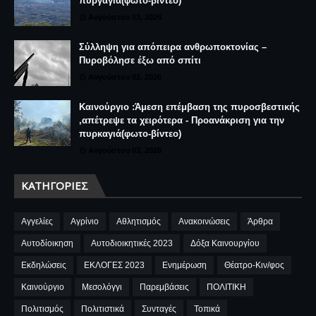
πυργαγιά(φωτο-βίντεο)
Αυγούστου 03, 2026
Σύλληψη για απόπειρα ανθρωποκτονίας –
Πυροβόλησε έξω από σπίτι
Αυγούστου 02, 2026
Καινούργιο :Άμεση επέμβαση της πυροσβεστικής
,απέτρεψε τα χειρότερα - Προανάκριση για την
πυρκαγιά(φωτο-βίντεο)
Αυγούστου 03, 2026
ΚΑΤΗΓΟΡΊΕΣ
Αγγελίες
Αγρίνιο
Αθλητισμός
Ανακοινώσεις
Άρθρα
Αυτοδίοικηση
Αυτοδιοικητικές 2023
Δόξα Καινουργίου
Εκδηλώσεις
ΕΚΛΟΓΕΣ 2023
Ενημέρωση
Θέατρο-Κιν/φος
Καινούργιο
Μεσολόγγι
Παρεμβάσεις
ΠΟΛΙΤΙΚΗ
Πολιτισμός
Πολιτιστικά
Συνταγές
Τοπικά