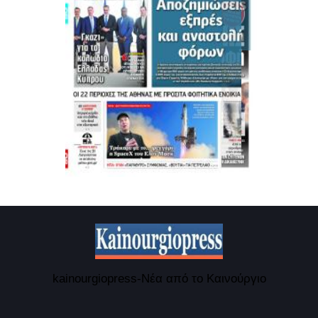
kainourgiopress-Νέα από το Καινούργιο