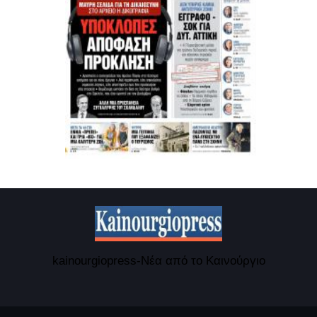
kainourgiopress-Νέα από το Καινούργιο