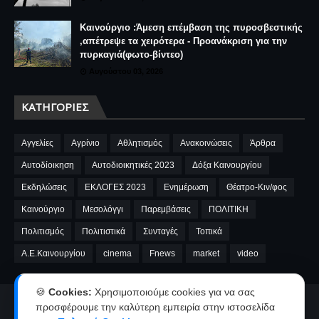
Καινούργιο :Άμεση επέμβαση της πυροσβεστικής
,απέτρεψε τα χειρότερα - Προανάκριση για την
πυρκαγιά(φωτο-βίντεο)
Αυγούστου 03, 2026
ΚΑΤΗΓΟΡΊΕΣ
Αγγελίες
Αγρίνιο
Αθλητισμός
Ανακοινώσεις
Άρθρα
Αυτοδίοικηση
Αυτοδιοικητικές 2023
Δόξα Καινουργίου
Εκδηλώσεις
ΕΚΛΟΓΕΣ 2023
Ενημέρωση
Θέατρο-Κιν/φος
Καινούργιο
Μεσολόγγι
Παρεμβάσεις
ΠΟΛΙΤΙΚΗ
Πολιτισμός
Πολιτιστικά
Συνταγές
Τοπικά
A.E.Καινουργίου
cinema
Fnews
market
video
🍪
Cookies:
Χρησιμοποιούμε cookies για να σας
Αρχική
Ταυτότητα
Όροι χρήσης-Πολιτική απορρήτου
προσφέρουμε την καλύτερη εμπειρία στην ιστοσελίδα