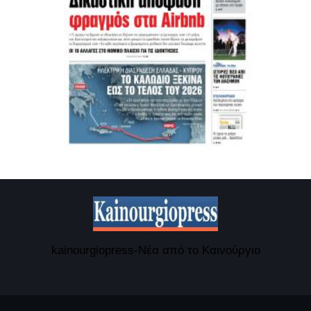
kainourgiopress-Νέα από το Καινούργιο