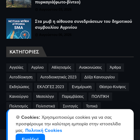
πυρκαγιά(φωτο-βίντεο)
Αυγούστου 03, 2026
Στα μωβ η αίθουσα συνεδριάσεων του δημοτικού
συμβουλίου Αγρινίου
Αυγούστου 06, 2026
ΚΑΤΗΓΟΡΊΕΣ
Αγγελίες
Αγρίνιο
Αθλητισμός
Ανακοινώσεις
Άρθρα
Αυτοδίοικηση
Αυτοδιοικητικές 2023
Δόξα Καινουργίου
Εκδηλώσεις
ΕΚΛΟΓΕΣ 2023
Ενημέρωση
Θέατρο-Κιν/φος
Καινούργιο
Μεσολόγγι
Παρεμβάσεις
ΠΟΛΙΤΙΚΗ
Πολιτισμός
Πολιτιστικά
Συνταγές
Τοπικά
A.E.Καινουργίου
cinema
Fnews
market
video
🍪
Cookies:
Χρησιμοποιούμε cookies για να σας
προσφέρουμε την καλύτερη εμπειρία στην ιστοσελίδα
μας.
Πολιτική Cookies
Εντάξει!
Αρχική
Ταυτότητα
Όροι χρήσης-Πολιτική απορρήτου