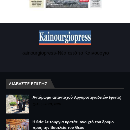
kainourgiopress-Νέα από το Καινούργιο
ΔΙΑΒΆΣΤΕ ΕΠΊΣΗΣ
Αντάμωμα απανταχού Αργυροπηγαδιτών (φωτο)
August 09, 2026
Η θεία λειτουργία κρατάει ανοιχτό τον δρόμο
προς την Βασιλεία του Θεού