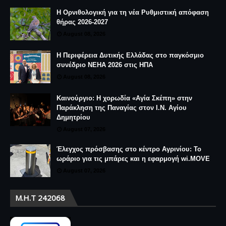
kainourgiopress-Νέα από το Καινούργιο
ΔΙΑΒΆΣΤΕ ΕΠΊΣΗΣ
Καινούργιο : Ο «Ράφτης Κυριών» στα «Θέστια
2026» με ελεύθερη είσοδο!
August 08, 2026
Η Ορνιθολογική για τη νέα Ρυθμιστική απόφαση
θήρας 2026-2027
August 08, 2026