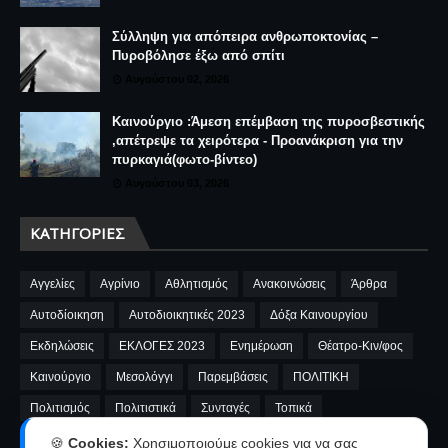
ΔΙΑΒΆΣΤΗΚΑΝ ΠΕΡΙΣΣΌΤΕΡΟ
Θυμάσαι το DEFACTO; 30 χρόνια μετά, το θρυλικό
στέκι ζωντανεύει ξανά
Αυγούστου 06, 2026
Καταστροφέας κινητοποίησε την πυροσβεστική
Αυγούστου 06, 2026
Καινούργιο :Μεγάλη κινητοποίηση για
πυργαγιά(φωτο-βίντεο)
Αυγούστου 03, 2026
Σύλληψη για απόπειρα ανθρωποκτονίας –
Πυροβόλησε έξω από σπίτι
Αυγούστου 02, 2026
🍪
Cookies:
Χρησιμοποιούμε cookies για να σας