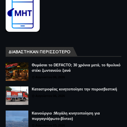
Η Περιφέρεια Δυτικής Ελλάδας στο παγκόσμιο
συνέδριο NEHA 2026 στις ΗΠΑ
August 08, 2026
Καινούργιο: Η χορωδία «Αγία Σκέπη» στην
Παράκληση της Παναγίας στον Ι.Ν. Αγίου
Δημητρίου
August 07, 2026
Έλεγχος πρόσβασης στο κέντρο Αγρινίου: Το
ωράριο για τις μπάρες και η εφαρμογή wi.MOVE
August 07, 2026
Μ.Η.Τ 242068