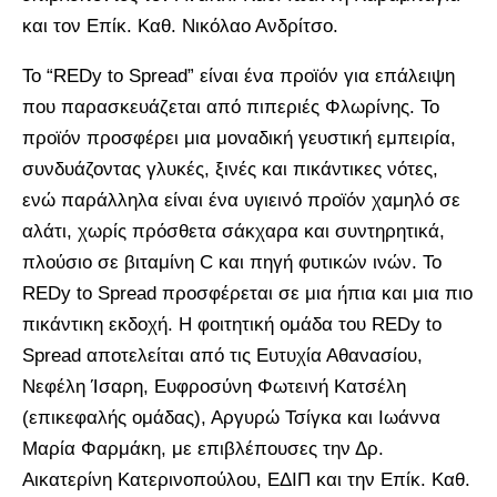
και τον Επίκ. Καθ. Νικόλαο Ανδρίτσο.
Το “REDy to Spread” είναι ένα προϊόν για επάλειψη
που παρασκευάζεται από πιπεριές Φλωρίνης. Το
προϊόν προσφέρει μια μοναδική γευστική εμπειρία,
συνδυάζοντας γλυκές, ξινές και πικάντικες νότες,
ενώ παράλληλα είναι ένα υγιεινό προϊόν χαμηλό σε
αλάτι, χωρίς πρόσθετα σάκχαρα και συντηρητικά,
πλούσιο σε βιταμίνη C και πηγή φυτικών ινών. Το
REDy to Spread προσφέρεται σε μια ήπια και μια πιο
πικάντικη εκδοχή. Η φοιτητική ομάδα του REDy to
Spread αποτελείται από τις Ευτυχία Αθανασίου,
Νεφέλη Ίσαρη, Ευφροσύνη Φωτεινή Κατσέλη
(επικεφαλής ομάδας), Αργυρώ Τσίγκα και Ιωάννα
Μαρία Φαρμάκη, με επιβλέπουσες την Δρ.
Αικατερίνη Κατερινοπούλου, ΕΔΙΠ και την Επίκ. Καθ.