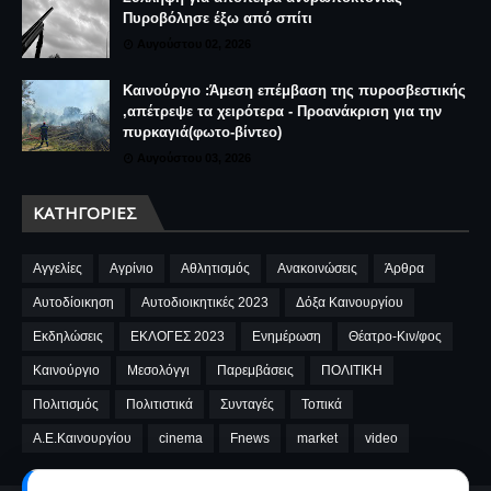
Πυροβόλησε έξω από σπίτι
Αυγούστου 02, 2026
Καινούργιο :Άμεση επέμβαση της πυροσβεστικής
,απέτρεψε τα χειρότερα - Προανάκριση για την
πυρκαγιά(φωτο-βίντεο)
Αυγούστου 03, 2026
ΚΑΤΗΓΟΡΊΕΣ
Αγγελίες
Αγρίνιο
Αθλητισμός
Ανακοινώσεις
Άρθρα
Αυτοδίοικηση
Αυτοδιοικητικές 2023
Δόξα Καινουργίου
Εκδηλώσεις
ΕΚΛΟΓΕΣ 2023
Ενημέρωση
Θέατρο-Κιν/φος
Καινούργιο
Μεσολόγγι
Παρεμβάσεις
ΠΟΛΙΤΙΚΗ
Πολιτισμός
Πολιτιστικά
Συνταγές
Τοπικά
A.E.Καινουργίου
cinema
Fnews
market
video