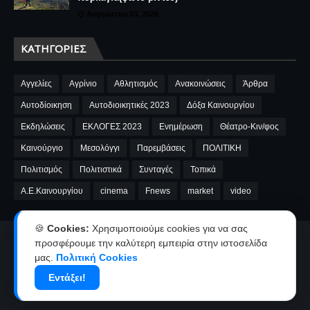
Αυγούστου 03, 2026
ΚΑΤΗΓΟΡΊΕΣ
Αγγελίες
Αγρίνιο
Αθλητισμός
Ανακοινώσεις
Άρθρα
Αυτοδίοικηση
Αυτοδιοικητικές 2023
Δόξα Καινουργίου
Εκδηλώσεις
ΕΚΛΟΓΕΣ 2023
Ενημέρωση
Θέατρο-Κιν/φος
Καινούργιο
Μεσολόγγι
Παρεμβάσεις
ΠΟΛΙΤΙΚΗ
Πολιτισμός
Πολιτιστικά
Συνταγές
Τοπικά
A.E.Καινουργίου
cinema
Fnews
market
video
🍪
Cookies:
Χρησιμοποιούμε cookies για να σας
Αρχική
Ταυτότητα
Όροι χρήσης-Πολιτική απορρήτου
προσφέρουμε την καλύτερη εμπειρία στην ιστοσελίδα
μας.
Πολιτική Cookies
Επικοινωνία-Διαφήμιση
Εντάξει!
Copyright ©
2026
kainourgiopress-Νέα από το Καινούργιο,το Αγρίνιο
και την Αιτωλοακαρνανία