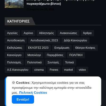
πυρκαγιά(φωτο-βίντεο)
Αυγούστου 03, 2026
ΚΑΤΗΓΟΡΊΕΣ
Αγγελίες
Αγρίνιο
Αθλητισμός
Ανακοινώσεις
Άρθρα
Αυτοδίοικηση
Αυτοδιοικητικές 2023
Δόξα Καινουργίου
Εκδηλώσεις
ΕΚΛΟΓΕΣ 2023
Ενημέρωση
Θέατρο-Κιν/φος
Καινούργιο
Μεσολόγγι
Παρεμβάσεις
ΠΟΛΙΤΙΚΗ
Πολιτισμός
Πολιτιστικά
Συνταγές
Τοπικά
A.E.Καινουργίου
cinema
Fnews
market
video
🍪
Cookies:
Χρησιμοποιούμε cookies για να σας
προσφέρουμε την καλύτερη εμπειρία στην ιστοσελίδα
Αρχική
Ταυτότητα
Όροι χρήσης-Πολιτική απορρήτου
μας.
Πολιτική Cookies
Επικοινωνία-Διαφήμιση
Εντάξει!
Copyright ©
2026
kainourgiopress-Νέα από το Καινούργιο,το Αγρίνιο
και την Αιτωλοακαρνανία