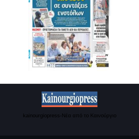
kainourgiopress-Νέα από το Καινούργιο