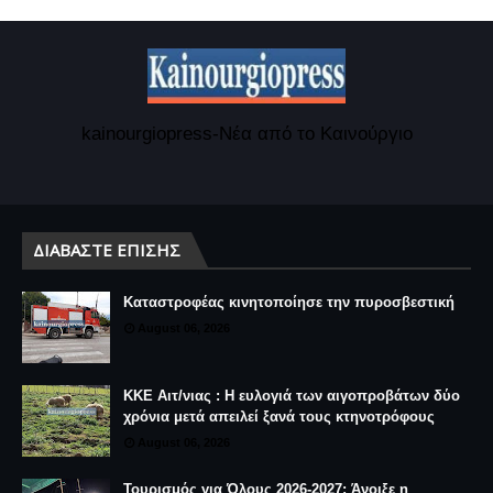
kainourgiopress-Νέα από το Καινούργιο
ΔΙΑΒΆΣΤΕ ΕΠΊΣΗΣ
Καταστροφέας κινητοποίησε την πυροσβεστική
August 06, 2026
ΚΚΕ Αιτ/νιας : Η ευλογιά των αιγοπροβάτων δύο
χρόνια μετά απειλεί ξανά τους κτηνοτρόφους
August 06, 2026
Τουρισμός για Όλους 2026-2027: Άνοιξε η