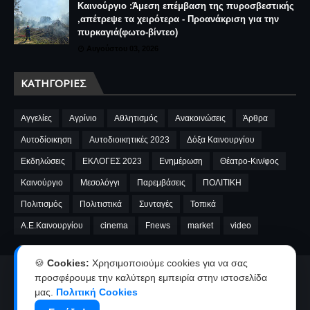
Καινούργιο :Άμεση επέμβαση της πυροσβεστικής
,απέτρεψε τα χειρότερα - Προανάκριση για την
πυρκαγιά(φωτο-βίντεο)
Αυγούστου 03, 2026
ΚΑΤΗΓΟΡΊΕΣ
Αγγελίες
Αγρίνιο
Αθλητισμός
Ανακοινώσεις
Άρθρα
Αυτοδίοικηση
Αυτοδιοικητικές 2023
Δόξα Καινουργίου
Εκδηλώσεις
ΕΚΛΟΓΕΣ 2023
Ενημέρωση
Θέατρο-Κιν/φος
Καινούργιο
Μεσολόγγι
Παρεμβάσεις
ΠΟΛΙΤΙΚΗ
Πολιτισμός
Πολιτιστικά
Συνταγές
Τοπικά
A.E.Καινουργίου
cinema
Fnews
market
video
🍪
Cookies:
Χρησιμοποιούμε cookies για να σας
προσφέρουμε την καλύτερη εμπειρία στην ιστοσελίδα
Αρχική
Ταυτότητα
Όροι χρήσης-Πολιτική απορρήτου
μας.
Πολιτική Cookies
Επικοινωνία-Διαφήμιση