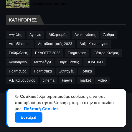
Αυγούστου 06, 2026
ΚΑΤΗΓΟΡΊΕΣ
Αγγελίες
Αγρίνιο
Αθλητισμός
Ανακοινώσεις
Άρθρα
Αυτοδίοικηση
Αυτοδιοικητικές 2023
Δόξα Καινουργίου
Εκδηλώσεις
ΕΚΛΟΓΕΣ 2023
Ενημέρωση
Θέατρο-Κιν/φος
Καινούργιο
Μεσολόγγι
Παρεμβάσεις
ΠΟΛΙΤΙΚΗ
Πολιτισμός
Πολιτιστικά
Συνταγές
Τοπικά
A.E.Καινουργίου
cinema
Fnews
market
video
🍪
Cookies:
Χρησιμοποιούμε cookies για να σας
Αρχική
Ταυτότητα
Όροι χρήσης-Πολιτική απορρήτου
προσφέρουμε την καλύτερη εμπειρία στην ιστοσελίδα
μας.
Πολιτική Cookies
Επικοινωνία-Διαφήμιση
Εντάξει!
Copyright ©
2026
kainourgiopress-Νέα από το Καινούργιο,το Αγρίνιο
και την Αιτωλοακαρνανία