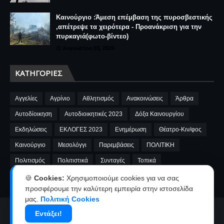
Καινούργιο :Άμεση επέμβαση της πυροσβεστικής
,απέτρεψε τα χειρότερα - Προανάκριση για την
πυρκαγιά(φωτο-βίντεο)
Αυγούστου 03, 2026
ΚΑΤΗΓΟΡΊΕΣ
Αγγελίες
Αγρίνιο
Αθλητισμός
Ανακοινώσεις
Άρθρα
Αυτοδίοικηση
Αυτοδιοικητικές 2023
Δόξα Καινουργίου
Εκδηλώσεις
ΕΚΛΟΓΕΣ 2023
Ενημέρωση
Θέατρο-Κιν/φος
Καινούργιο
Μεσολόγγι
Παρεμβάσεις
ΠΟΛΙΤΙΚΗ
Πολιτισμός
Πολιτιστικά
Συνταγές
Τοπικά
A.E.Καινουργίου
cinema
Fnews
market
video
🍪
Cookies:
Χρησιμοποιούμε cookies για να σας
προσφέρουμε την καλύτερη εμπειρία στην ιστοσελίδα
μας.
Πολιτική Cookies
Αρχική
Ταυτότητα
Όροι χρήσης-Πολιτική απορρήτου
Εντάξει!