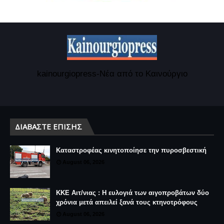
kainourgiopress-Νέα από το Καινούργιο
ΔΙΑΒΆΣΤΕ ΕΠΊΣΗΣ
Καταστροφέας κινητοποίησε την πυροσβεστική
August 06, 2026
ΚΚΕ Αιτ/νιας : Η ευλογιά των αιγοπροβάτων δύο
χρόνια μετά απειλεί ξανά τους κτηνοτρόφους
August 06, 2026