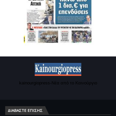
kainourgiopress-Νέα από το Καινούργιο
ΔΙΑΒΆΣΤΕ ΕΠΊΣΗΣ