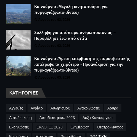
Καινούργιο :Μεγάλη κινητοποίηση για
πυργαγιά(φωτο-βίντεο)
Αυγούστου 03, 2026
Σύλληψη για απόπειρα ανθρωποκτονίας –
Πυροβόλησε έξω από σπίτι
Αυγούστου 02, 2026
Καινούργιο :Άμεση επέμβαση της πυροσβεστικής
,απέτρεψε τα χειρότερα - Προανάκριση για την
πυρκαγιά(φωτο-βίντεο)
Αυγούστου 03, 2026
ΚΑΤΗΓΟΡΊΕΣ
Αγγελίες
Αγρίνιο
Αθλητισμός
Ανακοινώσεις
Άρθρα
Αυτοδίοικηση
Αυτοδιοικητικές 2023
Δόξα Καινουργίου
Εκδηλώσεις
ΕΚΛΟΓΕΣ 2023
Ενημέρωση
Θέατρο-Κιν/φος
Καινούργιο
Μεσολόγγι
Παρεμβάσεις
ΠΟΛΙΤΙΚΗ