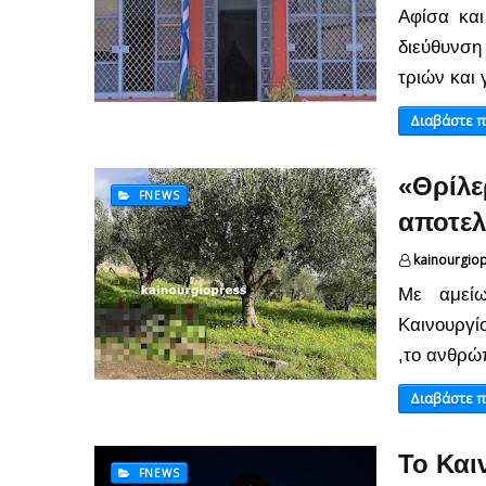
Αφίσα και
διεύθυνση
τριών και
Διαβάστε 
«Θρίλε
FNEWS
αποτελ
kainourgio
Με αμείω
Καινουργί
,το ανθρώ
Διαβάστε 
Το Και
FNEWS