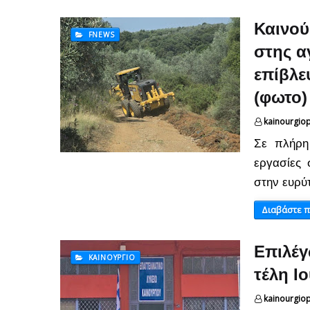
Καινού
FNEWS
στης α
επίβλε
(φωτο)
kainourgio
Σε πλήρη 
εργασίες 
στην ευρύ
Διαβάστε 
Επιλέγ
ΚΑΙΝΟΎΡΓΙΟ
τέλη Ι
kainourgio