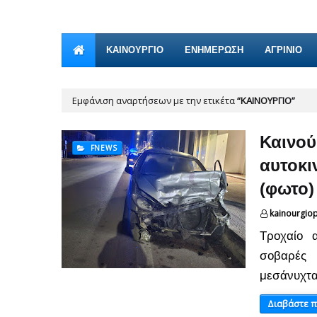
ΚΑΙΝΟΎΡΓΙΟ
ΕΝΗΜΕΡΩΣΗ
ΑΓΡΙΝΙΟ
Εμφάνιση αναρτήσεων με την ετικέτα
ΚΑΙΝΟΎΡΓΙΟ
Καινού
FNEWS
αυτοκι
(φωτο)
kainourgio
Τροχαίο 
σοβαρές 
μεσάνυχτα
Διαβάστε 