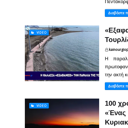
Πεντάκορφ
Διαβάστε 
«Εξαφα
VIDEO
Τουρλί
kainourgio
Η παραλί
πρωτοφανή
την ακτή 
Διαβάστε 
100 χρ
VIDEO
«Ένας 
Κυρια