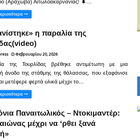
ο (Αράχωβα) Αιτωλοακαρνανίας! 🌲…
περισσότερα
νίστηκε» η παραλία της
δας(video)
press
Φεβρουαρίου 20, 2026
α της Τουρλίδας βρέθηκε αντιμέτωπη με μια
 άνοδο της στάθμης της θάλασσας, που εξαφάνισε
και μετέφερε φερτά υλικά μέχρι το…
περισσότερα
όνια Παναιτωλικός – Ντοκιμαντέρ:
αιώνας μέχρι να ‘ρθει ξανά
κή»