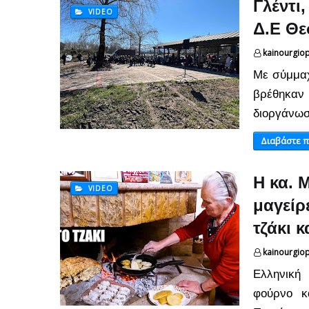
Γλέντι
VIDEO
Δ.Ε Θε
kainourgio
Με σύμμαχ
βρέθηκαν
διοργάνωσ
Διαβάστε 
Η κα. 
VIDEO
μαγείρ
τζάκι 
kainourgio
Ελληνική
φούρνο κ