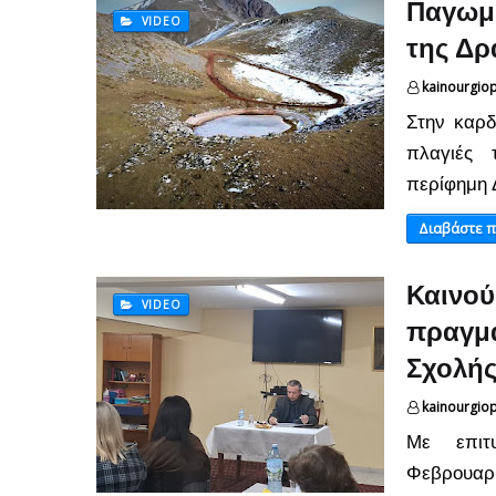
Παγωμέ
VIDEO
της Δρ
kainourgio
Στην καρδ
πλαγιές 
περίφημη 
Διαβάστε 
Καινού
VIDEO
πραγμα
Σχολής
kainourgio
Με επιτ
Φεβρουαρί