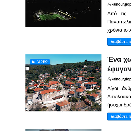
kainourgio
Από τις 
Παναιτωλι
χρόνια ιστ
Διαβάστε 
Ένα χω
VIDEO
έφυγαν
kainourgio
Λίγοι άν
Αιτωλοακα
ήσυχοι δρ
Διαβάστε 