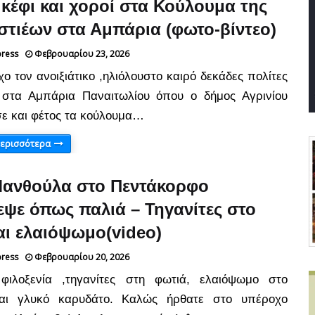
, κέφι και χοροί στα Κούλουμα της
στιέων στα Αμπάρια (φωτο-βίντεο)
press
Φεβρουαρίου 23, 2026
ο τον ανοιξιάτικο ,ηλιόλουστο καιρό δεκάδες πολίτες
 στα Αμπάρια Παναιτωλίου όπου ο δήμος Αγρινίου
ε και φέτος τα κούλουμα…
περισσότερα
Μανθούλα στο Πεντάκορφο
εψε όπως παλιά – Τηγανίτες στο
και ελαιόψωμο(video)
press
Φεβρουαρίου 20, 2026
 φιλοξενία ,τηγανίτες στη φωτιά, ελαιόψωμο στο
αι γλυκό καρυδάτο. Καλώς ήρθατε στο υπέροχο