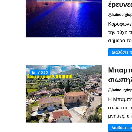
έρευνε
kainourgio
Κορυφώνετ
την τύχη τ
σήμερα το
Διαβάστε 
Μπαμπί
VIDEO
σιωπηλ
kainourgio
Η Μπαμπίν
στέκεται
μνήμες, ε
Διαβάστε 