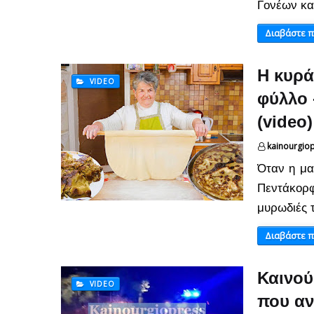
Γονέων κα
Διαβάστε 
Η κυρά
VIDEO
φύλλο 
(video)
kainourgio
Όταν η μαγ
Πεντάκορ
μυρωδιές 
Διαβάστε 
Καινού
VIDEO
που αν