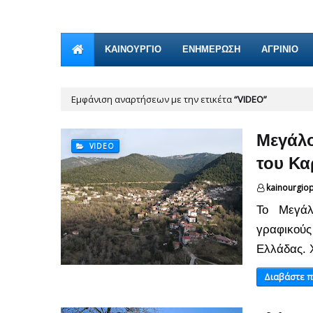
ΚΑΙΝΟΎΡΓΙΟ
ΕΝΗΜΕΡΩΣΗ
ΑΓΡΙΝΙΟ
Εμφάνιση αναρτήσεων με την ετικέτα
VIDEO
Μεγάλο
VIDEO
του Κα
kainourgio
Το Μεγάλ
γραφικούς
Ελλάδας. 
Διαβάστε 