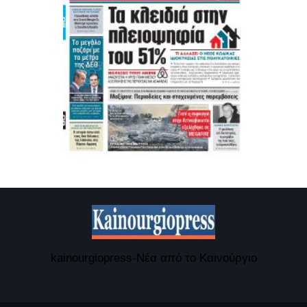
kainourgiopress-Νέα από το Καινούργιο