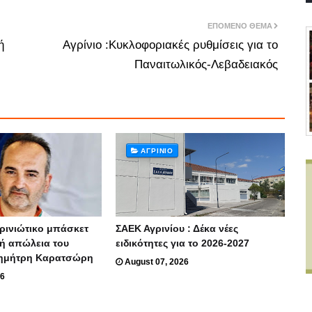
ΕΠΌΜΕΝΟ ΘΈΜΑ
ή
Αγρίνιο :Κυκλοφοριακές ρυθμίσεις για το
Παναιτωλικός-Λεβαδειακός
ΑΓΡΊΝΙΟ
ρινιώτικο μπάσκετ
ΣΑΕΚ Αγρινίου : Δέκα νέες
κή απώλεια του
ειδικότητες για το 2026-2027
ημήτρη Καρατσώρη
August 07, 2026
26