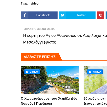
Tags:
video
Facebook
Twitter
ΠΡΟΗΓΟΎΜΕΝΟ ΘΈΜΑ
Η εορτή του Αγίου Αθανασίου σε Αμφιλοχία κα
Μεσολόγγι (φωτο)
ΔΙΑΒΑΣΤΕ ΕΠΙΣΗΣ
VIDEO
VIDEO
Ο Χωματόδρομος που Χωρίζει Δύο
60 xρόνια στη
Νομούς | Περδικάκι–
ξέχασε ποτέ τ