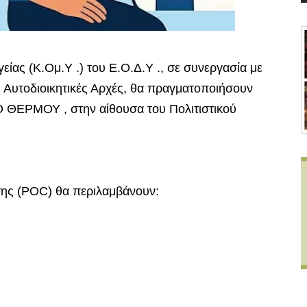
είας (Κ.Ομ.Υ .) του Ε.Ο.Δ.Υ ., σε συνεργασία με
ές Αυτοδιοικητικές Αρχές, θα πραγματοποιήσουν
 ΘΕΡΜΟΥ , στην αίθουσα του Πολιτιστικού
σης (POC) θα περιλαμβάνουν: