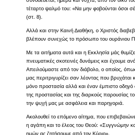
συνοδεύεται, ημέρα και νύχτα, από τον δικό το
τέταρτο ψαλμό του: «Να μην φοβούνται όσοι σέ
(στ. 8).
Αλλά και στην Καινή Διαθήκη, ο Χριστός διαβε
βλέπουν συνεχώς το πρόσωπο του ουράνιου Π
Με τα αιτήματα αυτά και η Εκκλησία μάς θυμί
πνευματικές σκοτεινές δυνάμεις και έχουμε α
Απειλούμαστε από τον διάβολο, ο οποίος, όπω
μας περιτριγυρίζει σαν λέοντας που βρυχάται κ
μόνο προστασία αλλά και έναν έμπιστο οδηγό 
της προστασίας και της διαρκούς παρουσίας τ
την ψυχή μας με ασφάλεια και παρηγοριά.
Ακολουθεί το επόμενο αίτημα, που επιβεβαιώνε
η αγάπη και το έλεος του Θεού: «Συγγνώμην 
ημών ας ζητήσουμε από τον Κύριο».