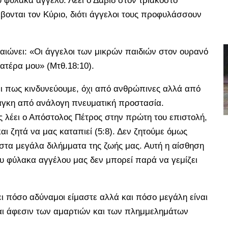
υ φύλακα άγγελο. Λέει ο Δαβίδ στον τριακοστό
βονται τον Κύριο, διότι άγγελοι τους προφυλάσσουν
βαιώνει: «Οι άγγελοι των μικρών παιδιών στον ουρανό
ατέρα μου» (Μτθ.18:10).
ζει πως κινδυνεύουμε, όχι από ανθρώπινες αλλά από
νάγκη από ανάλογη πνευματική προστασία.
ς λέει ο Απόστολος Πέτρος στην πρώτη του επιστολή,
αι ζητά να μας καταπιεί (5:8). Δεν ζητούμε όμως
στα μεγάλα διλήμματα της ζωής μας. Αυτή η αίσθηση
ου φύλακα αγγέλου μας δεν μπορεί παρά να γεμίζει
ι πόσο αδύναμοι είμαστε αλλά και πόσο μεγάλη είναι
και άφεσιν των αμαρτιών και των πλημμελημάτων