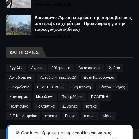
Αυγούστου 02, 2026
Καινούργιο :Άμεση επέμβαση της πυροσβεστικής
,απέτρεψε τα χειρότερα - Προανάκριση για την
πυρκαγιά(φωτο-βίντεο)
Αυγούστου 03, 2026
ΚΑΤΗΓΟΡΊΕΣ
Αγγελίες
Αγρίνιο
Αθλητισμός
Ανακοινώσεις
Άρθρα
Αυτοδίοικηση
Αυτοδιοικητικές 2023
Δόξα Καινουργίου
Εκδηλώσεις
ΕΚΛΟΓΕΣ 2023
Ενημέρωση
Θέατρο-Κιν/φος
Καινούργιο
Μεσολόγγι
Παρεμβάσεις
ΠΟΛΙΤΙΚΗ
Πολιτισμός
Πολιτιστικά
Συνταγές
Τοπικά
A.E.Καινουργίου
cinema
Fnews
market
video
🍪
Cookies:
Χρησιμοποιούμε cookies για να σας
Αρχική
Ταυτότητα
Όροι χρήσης-Πολιτική απορρήτου