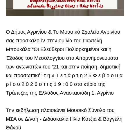
Ο Δήμος Αγρινίου & Το Μουσικό Σχολείο Αγρινίου
σας προσκαλούν στην ομιλία του Παντελή
Μπουκάλα “Οι Ελεύθεροι Πολιορκημένοι και η
Έξοδος του Μεσολογγίου στα Απομνημονεύματα
των αγωνιστών του ‘21 και στην ποίηση, δημοτική
και προσωπική” τ η ν Τ ε τ ά ρ τ η 2 5 Φ ε β ρ ο υ α
ρ ί ο υ 2 0 2 6 σ τ ι ς 1 9 : 0 0 στο κτίριο της
Τράπεζας της Ελλάδος Αναστασιάδη 1, Αγρίνιο
Την εκδήλωση πλαισιώνει Μουσικό Σύνολο του
ΜΣΑ σε Δ/νση - Διδασκαλία Ηλία Κοτζιά & Βαγγέλη
Θάνου