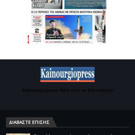
kainourgiopress-Νέα από το Καινούργιο
ΔΙΑΒΆΣΤΕ ΕΠΊΣΗΣ