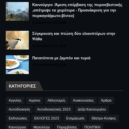
Καινούργιο :Άμεση επέμβαση της πυροσβεστικής
,απέτρεψε τα χειρότερα - Προανάκριση για την
πυρκαγιά(φωτο-βίντεο)
Αυγούστου 03, 2026
Σύγκρουση και πτώση δύο ελικοπτέρων στην
Ψάθα
Αυγούστου 02, 2026
Πατατόπιτα με ζαμπόν και τυριά
Αυγούστου 03, 2026
ΚΑΤΗΓΟΡΊΕΣ
Αγγελίες
Αγρίνιο
Αθλητισμός
Ανακοινώσεις
Άρθρα
Αυτοδίοικηση
Αυτοδιοικητικές 2023
Δόξα Καινουργίου
Εκδηλώσεις
ΕΚΛΟΓΕΣ 2023
Ενημέρωση
Θέατρο-Κιν/φος
Καινούργιο
Μεσολόγγι
Παρεμβάσεις
ΠΟΛΙΤΙΚΗ