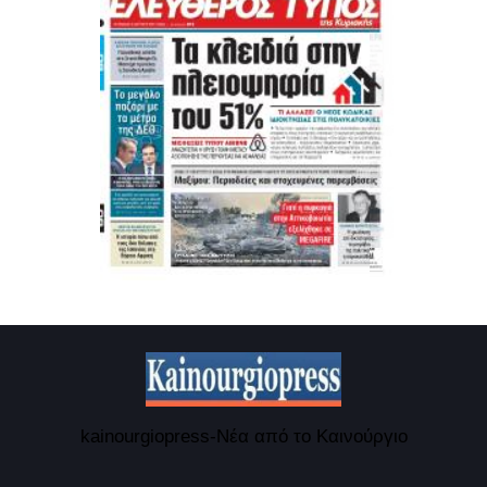
kainourgiopress-Νέα από το Καινούργιο