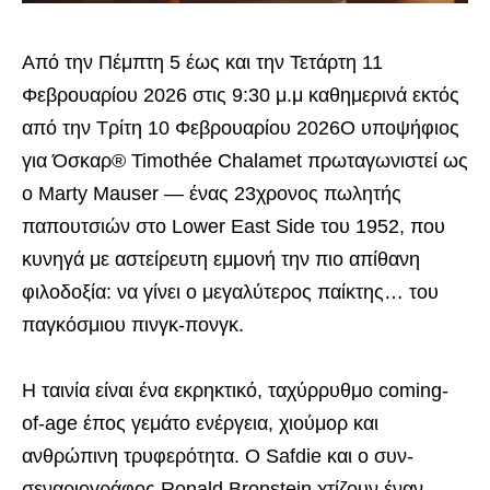
Aπό την Πέμπτη 5 έως και την Τετάρτη 11
Φεβρουαρίου 2026 στις 9:30 μ.μ καθημερινά εκτός
από την Τρίτη 10 Φεβρουαρίου 2026Ο υποψήφιος
για Όσκαρ® Timothée Chalamet πρωταγωνιστεί ως
ο Marty Mauser — ένας 23χρονος πωλητής
παπουτσιών στο Lower East Side του 1952, που
κυνηγά με αστείρευτη εμμονή την πιο απίθανη
φιλοδοξία: να γίνει ο μεγαλύτερος παίκτης… του
παγκόσμιου πινγκ-πονγκ.
Η ταινία είναι ένα εκρηκτικό, ταχύρρυθμο coming-
of-age έπος γεμάτο ενέργεια, χιούμορ και
ανθρώπινη τρυφερότητα. Ο Safdie και ο συν-
σεναριογράφος Ronald Bronstein χτίζουν έναν