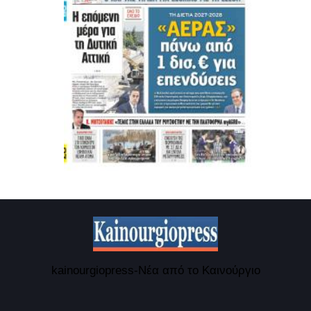
kainourgiopress-Νέα από το Καινούργιο