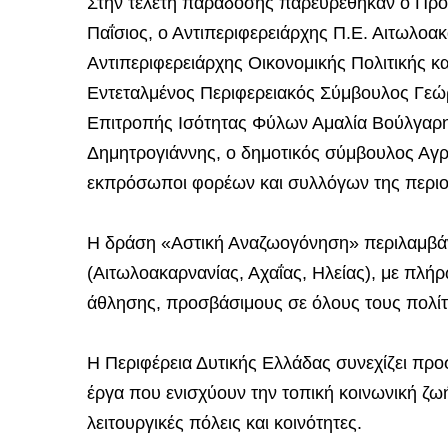
Στην τελετή παράδοσης παρευρέθηκαν ο Πρό
Παΐσιος, ο Αντιπεριφερειάρχης Π.Ε. Αιτωλο
Αντιπεριφερειάρχης Οικονομικής Πολιτικής κ
Εντεταλμένος Περιφερειακός Σύμβουλος Γεώρ
Επιτροπής Ισότητας Φύλων Αμαλία Βούλγαρη
Δημητρογιάννης, ο δημοτικός σύμβουλος Αγρ
εκπρόσωποι φορέων και συλλόγων της περι
Η δράση «Αστική Αναζωογόνηση» περιλαμβάνε
(Αιτωλοακαρνανίας, Αχαΐας, Ηλείας), με πλ
άθλησης, προσβάσιμους σε όλους τους πολίτ
Η Περιφέρεια Δυτικής Ελλάδας συνεχίζει προ
έργα που ενισχύουν την τοπική κοινωνική ζω
λειτουργικές πόλεις και κοινότητες.