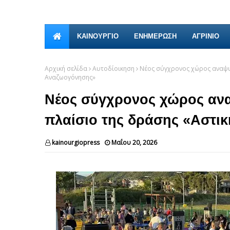
ΚΑΙΝΟΎΡΓΙΟ
ΕΝΗΜΕΡΩΣΗ
ΑΓΡΙΝΙΟ
Αρχική σελίδα
Αυτοδίοικηση
Νέος σύγχρονος χώρος αναψυχ
Αναζωογόνησης»
Νέος σύγχρονος χώρος ανα
πλαίσιο της δράσης «Αστι
kainourgiopress
Μαΐου 20, 2026