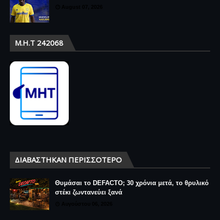
August 07, 2026
Μ.Η.Τ 242068
ΔΙΑΒΆΣΤΗΚΑΝ ΠΕΡΙΣΣΌΤΕΡΟ
Θυμάσαι το DEFACTO; 30 χρόνια μετά, το θρυλικό
στέκι ζωντανεύει ξανά
Αυγούστου 06, 2026