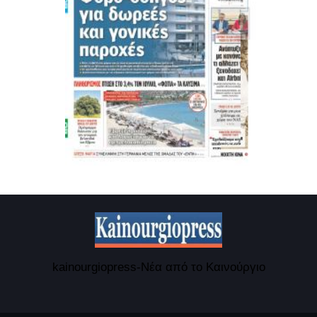
kainourgiopress-Νέα από το Καινούργιο