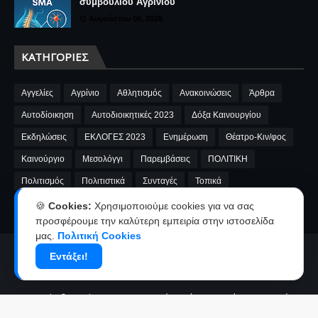
συμβουλίου Αγρινίου
Αυγούστου 06, 2026
ΚΑΤΗΓΟΡΊΕΣ
Αγγελίες
Αγρίνιο
Αθλητισμός
Ανακοινώσεις
Άρθρα
Αυτοδίοικηση
Αυτοδιοικητικές 2023
Δόξα Καινουργίου
Εκδηλώσεις
ΕΚΛΟΓΕΣ 2023
Ενημέρωση
Θέατρο-Κιν/φος
Καινούργιο
Μεσολόγγι
Παρεμβάσεις
ΠΟΛΙΤΙΚΗ
Πολιτισμός
Πολιτιστικά
Συνταγές
Τοπικά
A.E.Καινουργίου
cinema
Fnews
market
video
🍪
Cookies:
Χρησιμοποιούμε cookies για να σας
προσφέρουμε την καλύτερη εμπειρία στην ιστοσελίδα
μας.
Πολιτική Cookies
Εντάξει!
Αρχική
Ταυτότητα
Όροι χρήσης-Πολιτική απορρήτου
Επικοινωνία-Διαφήμιση
Copyright ©
2026
kainourgiopress-Νέα από το Καινούργιο,το Αγρίνιο
και την Αιτωλοακαρνανία