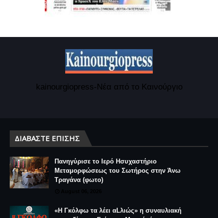
kainourgiopress-Νέα από το Καινούργιο
ΔΙΑΒΆΣΤΕ ΕΠΊΣΗΣ
Πανηγύρισε το Ιερό Ησυχαστήριο
Μεταμορφώσεως του Σωτήρος στην Άνω
Τραγάνα (φωτο)
August 06, 2026
«Η Γκόλφω τα λέει αLλιώς» η συναυλιακή