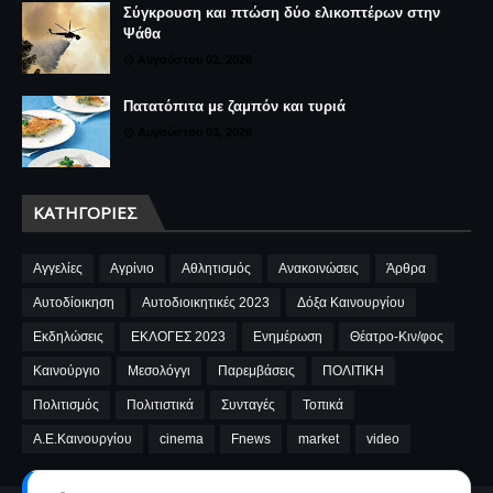
Σύγκρουση και πτώση δύο ελικοπτέρων στην
Ψάθα
Αυγούστου 02, 2026
Πατατόπιτα με ζαμπόν και τυριά
Αυγούστου 03, 2026
ΚΑΤΗΓΟΡΊΕΣ
Αγγελίες
Αγρίνιο
Αθλητισμός
Ανακοινώσεις
Άρθρα
Αυτοδίοικηση
Αυτοδιοικητικές 2023
Δόξα Καινουργίου
Εκδηλώσεις
ΕΚΛΟΓΕΣ 2023
Ενημέρωση
Θέατρο-Κιν/φος
Καινούργιο
Μεσολόγγι
Παρεμβάσεις
ΠΟΛΙΤΙΚΗ
Πολιτισμός
Πολιτιστικά
Συνταγές
Τοπικά
A.E.Καινουργίου
cinema
Fnews
market
video