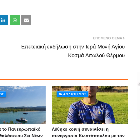
ΕΠΌΜΕΝΟ ΘΈΜΑ
Επετειακή εκδήλωση στην Ιερά Μονή Αγίου
Κοσμά Αιτωλού Θέρμου
ΌΣ
ΑΘΛΗΤΙΣΜΌΣ
ια το Πανευρωπαϊκό
Λύθηκε κοινή συναινέσει η
αλάσσιου Σκι Νέων
συνεργασία Κωστόπουλου με τον