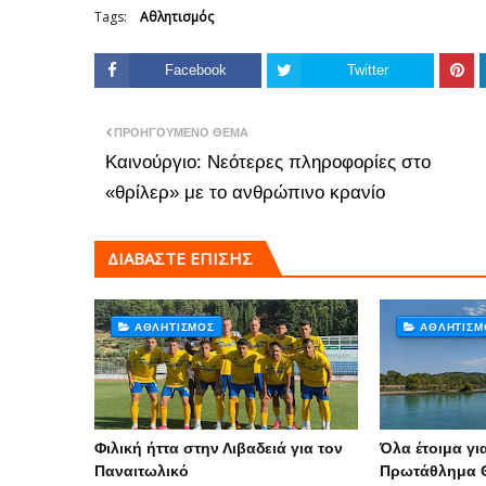
Tags:
Αθλητισμός
Facebook
Twitter
ΠΡΟΗΓΟΎΜΕΝΟ ΘΈΜΑ
Καινούργιο: Νεότερες πληροφορίες στο
«θρίλερ» με το ανθρώπινο κρανίο
ΔΙΑΒΑΣΤΕ ΕΠΙΣΗΣ
ΑΘΛΗΤΙΣΜΌΣ
ΑΘΛΗΤΙΣΜ
Φιλική ήττα στην Λιβαδειά για τον
Όλα έτοιμα γ
Παναιτωλικό
Πρωτάθλημα Θ