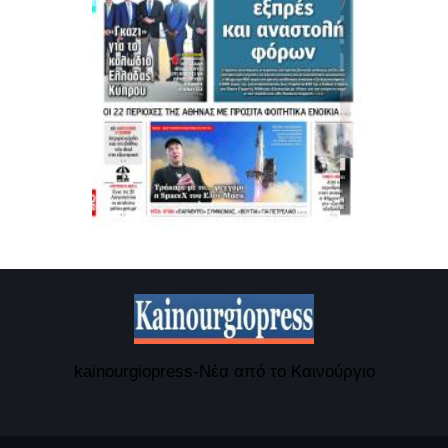
kainourgiopress-Νέα από το Καινούργιο