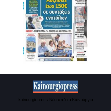
kainourgiopress-Νέα από το Καινούργιο