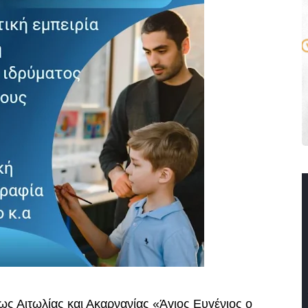
ς Αιτωλίας και Ακαρνανίας «Άγιος Ευγένιος ο