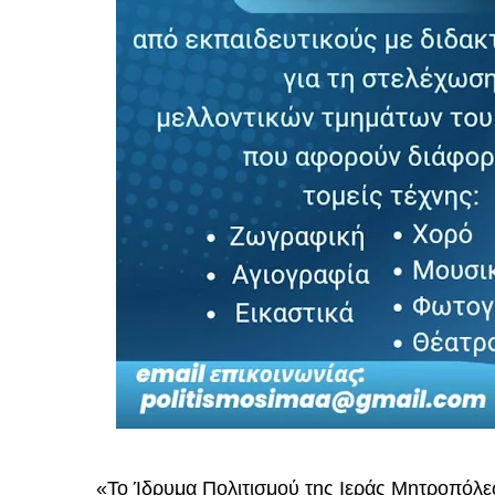
«Το Ίδρυμα Πολιτισμού της Ιεράς Μητροπόλεω