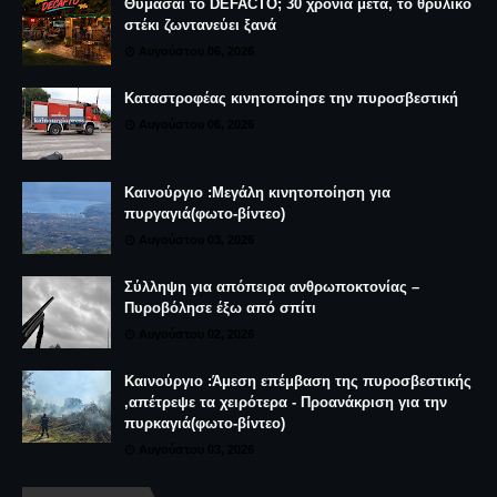
Θυμάσαι το DEFACTO; 30 χρόνια μετά, το θρυλικό
στέκι ζωντανεύει ξανά
Αυγούστου 06, 2026
Καταστροφέας κινητοποίησε την πυροσβεστική
Αυγούστου 06, 2026
Καινούργιο :Μεγάλη κινητοποίηση για
πυργαγιά(φωτο-βίντεο)
Αυγούστου 03, 2026
Σύλληψη για απόπειρα ανθρωποκτονίας –
Πυροβόλησε έξω από σπίτι
Αυγούστου 02, 2026
Καινούργιο :Άμεση επέμβαση της πυροσβεστικής
,απέτρεψε τα χειρότερα - Προανάκριση για την
πυρκαγιά(φωτο-βίντεο)
Αυγούστου 03, 2026