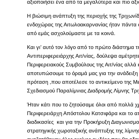
αξιοποιήσει ένα από τα μεγαλύτερα και πιο α
Η βιώσιμη ανάπτυξη της περιοχής της Τριχωνίδ
ενδοχώρας της Αιτωλοακαρνανίας ήταν πάντα 
από εμάς ασχολούμαστε με τα κοινά.
Και γι’ αυτό τον λόγο από το πρώτο διάστημα τ
Αντιπεριφερειάρχης Αιτ/νίας, δούλεψα αμέτρητε
Περιφερειακούς Συμβούλους της Αιτ/νίας αλλά 
αποτυπώσουμε το όραμά μας για την ανάδειξη 
πρόταση ,που αποτέλεσε το αντικείμενο της Μ
Σχεδιασμού Παραλίμνιας Διαδρομής Λίμνης Τρι
Ήταν κάτι που το ζητούσαμε όλοι από πολλά χ
Περιφερειάρχη Απόστολου Κατσιφάρα και το α
διαδικασίες και για την Προκήρυξη Διαγωνισμ
στρατηγικής χωροταξικής ανάπτυξης της λίμνη