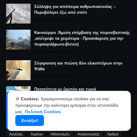
Σύλληψη για απόπειρα ανθρωποκτονίας –
Πυροβόλησε έξω από σπίτι
Αυγούστου 02, 2026
Καινούργιο :Άμεση επέμβαση της πυροσβεστικής
,απέτρεψε τα χειρότερα - Προανάκριση για την
πυρκαγιά(φωτο-βίντεο)
Αυγούστου 03, 2026
Σύγκρουση και πτώση δύο ελικοπτέρων στην
Ψάθα
Αυγούστου 02, 2026
Πατατόπιτα με ζαμπόν και τυριά
Αυγούστου 03, 2026
🍪
Cookies:
Χρησιμοποιούμε cookies για να σας
προσφέρουμε την καλύτερη εμπειρία στην ιστοσελίδα
μας.
Πολιτική Cookies
ΚΑΤΗΓΟΡΊΕΣ
Εντάξει!
Αγγελίες
Αγρίνιο
Αθλητισμός
Ανακοινώσεις
Άρθρα