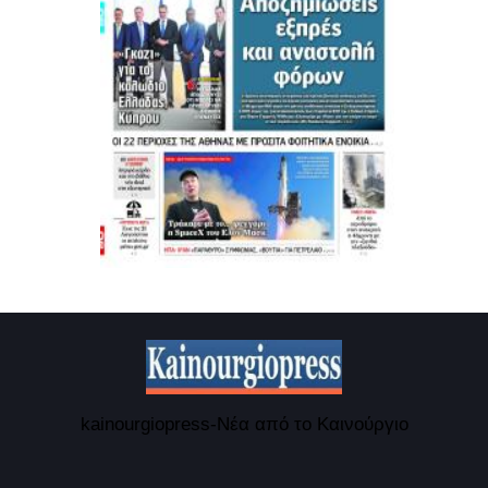
kainourgiopress-Νέα από το Καινούργιο