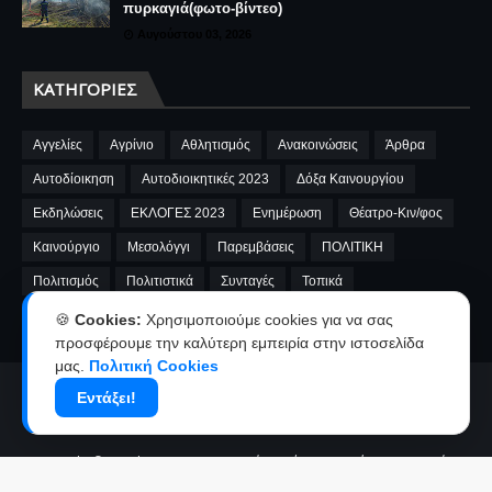
πυρκαγιά(φωτο-βίντεο)
Αυγούστου 03, 2026
ΚΑΤΗΓΟΡΊΕΣ
Αγγελίες
Αγρίνιο
Αθλητισμός
Ανακοινώσεις
Άρθρα
Αυτοδίοικηση
Αυτοδιοικητικές 2023
Δόξα Καινουργίου
Εκδηλώσεις
ΕΚΛΟΓΕΣ 2023
Ενημέρωση
Θέατρο-Κιν/φος
Καινούργιο
Μεσολόγγι
Παρεμβάσεις
ΠΟΛΙΤΙΚΗ
Πολιτισμός
Πολιτιστικά
Συνταγές
Τοπικά
A.E.Καινουργίου
cinema
Fnews
market
video
🍪
Cookies:
Χρησιμοποιούμε cookies για να σας
προσφέρουμε την καλύτερη εμπειρία στην ιστοσελίδα
μας.
Πολιτική Cookies
Αρχική
Ταυτότητα
Όροι χρήσης-Πολιτική απορρήτου
Εντάξει!
Επικοινωνία-Διαφήμιση
Copyright ©
2026
kainourgiopress-Νέα από το Καινούργιο,το Αγρίνιο
και την Αιτωλοακαρνανία