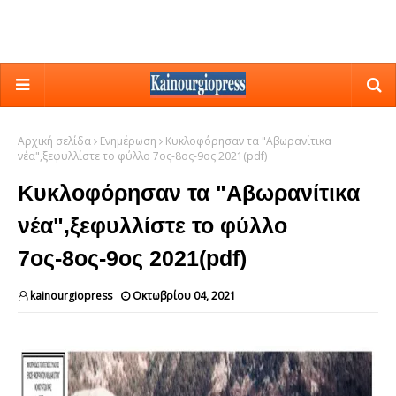
Αρχική σελίδα
Ενημέρωση
Κυκλοφόρησαν τα "Αβωρανίτικα
νέα",ξεφυλλίστε το φύλλο 7ος-8ος-9ος 2021(pdf)
Κυκλοφόρησαν τα "Αβωρανίτικα
νέα",ξεφυλλίστε το φύλλο
7ος-8ος-9ος 2021(pdf)
kainourgiopress
Οκτωβρίου 04, 2021