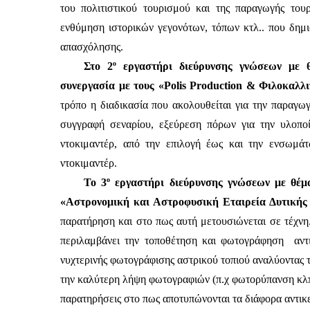
του πολιτιστικού τουρισμού και της παραγωγής του
ενθύμηση ιστορικών γεγονότων, τόπων κτλ.. που δημ
απασχόλησης. 
ο
Στο 2
 εργαστήρι διεύρυνσης γνώσεων με θ
συνεργασία με τους «Polis Production & Φιλοκαλλι
τρόπο η διαδικασία που ακολουθείται για την παραγωγή
συγγραφή σεναρίου, εξεύρεση πόρων για την υλοποί
ντοκιμαντέρ, από την επιλογή έως και την ενσωμά
ντοκιμαντέρ.
ο
Το 3
 εργαστήρι διεύρυνσης γνώσεων με θέμ
«Αστρονομική και Αστροφυσική Εταιρεία Δυτικής 
παρατήρηση και στο πως αυτή μετουσιώνεται σε τέχνη
περιλαμβάνει την τοποθέτηση και φωτογράφηση  αντι
νυχτερινής φωτογράφισης αστρικού τοπιού αναλύοντας τ
την καλύτερη λήψη φωτογραφιών (π.χ φωτορύπανση κλπ
παρατηρήσεις στο πως αποτυπώνονται τα διάφορα αντικ