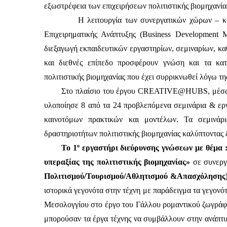
εξωστρέφεια των επιχειρήσεων πολιτιστικής βιομηχανία
Η λειτουργία των συνεργατικών χώρων – κό
Επιχειρηματικής Ανάπτυξης (Business Development 
διεξαγωγή εκπαιδευτικών εργαστηρίων, σεμιναρίων, καθ
και διεθνές επίπεδο προσφέρουν γνώση και τα κατ
πολιτιστικής βιομηχανίας που έχει συρρικνωθεί λόγω τ
Στο πλαίσιο του έργου CREATIVE@HUBS, μέσω τ
υλοποίησε 8 από τα 24 προβλεπόμενα σεμινάρια & ερ
καινοτόμων πρακτικών και μοντέλων. Τα σεμινάρ
δραστηριοτήτων πολιτιστικής βιομηχανίας καλύπτοντας δ
ο
Το 1
 εργαστήρι διεύρυνσης γνώσεων με θέμα :
υπεραξίας της πολιτιστικής βιομηχανίας» 
σε συνεργ
Πολιτισμού/Τουρισμού/Αθλητισμού &Απασχόλησης
ιστορικά γεγονότα στην τέχνη με παράδειγμα τα γεγον
Μεσολογγίου στο έργο του Γάλλου ρομαντικού ζωγράφο
μπορούσαν τα έργα τέχνης να συμβάλλουν στην ανάπτυξη