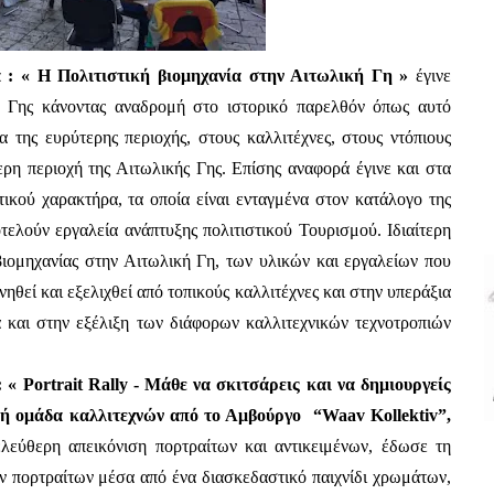
 : « Η Πολιτιστική βιομηχανία στην Αιτωλική Γη » 
έγινε 
ής Γης κάνοντας αναδρομή στο ιστορικό παρελθόν όπως αυτό 
 της ευρύτερης περιοχής, στους καλλιτέχνες, στους ντόπιους 
ρη περιοχή της Αιτωλικής Γης. Επίσης αναφορά έγινε και στα 
ικού χαρακτήρα, τα οποία είναι ενταγμένα στον κατάλογο της 
λούν εργαλεία ανάπτυξης πολιτιστικού Τουρισμού. Ιδιαίτερη 
βιομηχανίας στην Αιτωλική Γη, των υλικών και εργαλείων που 
νηθεί και εξελιχθεί από τοπικούς καλλιτέχνες και στην υπεράξια 
 και στην εξέλιξη των διάφορων καλλιτεχνικών τεχνοτροπιών 
« Portrait Rally - Μάθε να σκιτσάρεις και να δημιουργείς 
πορτραίτα  σε 20 λεπτά» σε συνεργασία με τη διεθνή ομάδα καλλιτεχνών από το Αμβούργο  “Waav Kollektiv”, 
εύθερη απεικόνιση πορτραίτων και αντικειμένων, έδωσε τη 
 πορτραίτων μέσα από ένα διασκεδαστικό παιχνίδι χρωμάτων, 