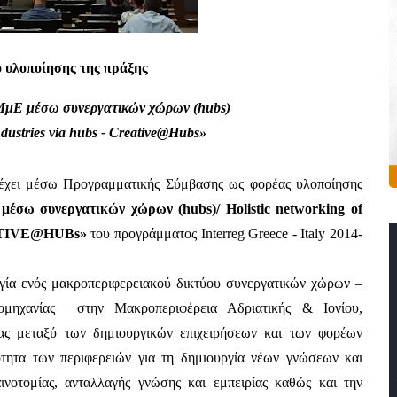
ο υλοποίησης της πράξης
ΜμΕ μέσω συνεργατικών χώρων (hubs) 
industries via hubs - Creative@Hubs»
έχει μέσω Προγραμματικής Σύμβασης ως φορέας υλοποίησης 
σω συνεργατικών χώρων (hubs)/ Holistic networking of 
TIVE@HUBs»
 του προγράμματος Interreg Greece - Italy 2014-
ργία ενός μακροπεριφερειακού δικτύου συνεργατικών χώρων – 
ομηχανίας  στην Μακροπεριφέρεια Αδριατικής & Ιονίου, 
ας μεταξύ των δημιουργικών επιχειρήσεων και των φορέων 
ότητα των περιφερειών για τη δημιουργία νέων γνώσεων και 
νοτομίας, ανταλλαγής γνώσης και εμπειρίας καθώς και την 