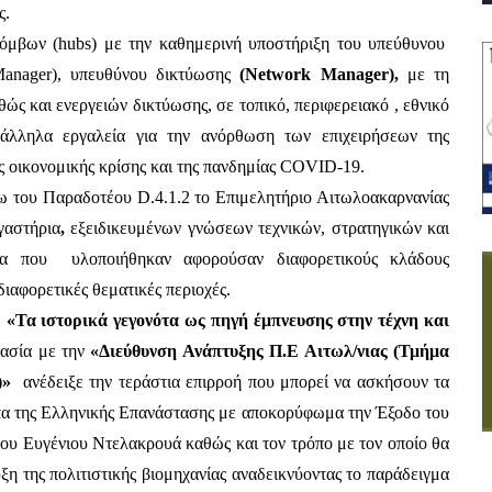
ς.
μβων (hubs) με την καθημερινή υποστήριξη του υπεύθυνου  
Manager), υπευθύνου δικτύωσης 
(Network Manager), 
με τη
ώς και ενεργειών δικτύωσης, σε τοπικό, περιφερειακό , εθνικό 
άλληλα εργαλεία για την ανόρθωση των επιχειρήσεων της 
ης οικονομικής κρίσης και της πανδημίας COVID-19.
ου Παραδοτέου D.4.1.2 το Επιμελητήριο Αιτωλοακαρνανίας 
γαστήρια
, 
εξειδικευμένων γνώσεων τεχνικών, στρατηγικών και 
ια που  υλοποιήθηκαν αφορούσαν διαφορετικούς κλάδους 
ιαφορετικές θεματικές περιοχές.
 «Τα ιστορικά γεγονότα ως πηγή έμπνευσης στην τέχνη και 
ασία με την 
«Διεύθυνση Ανάπτυξης Π.Ε Αιτωλ/νιας (Τμήμα 
)»
  ανέδειξε την τεράστια επιρροή που μπορεί να ασκήσουν τα 
ότα της Ελληνικής Επανάστασης με αποκορύφωμα την Έξοδο του 
υ Ευγένιου Ντελακρουά καθώς και τον τρόπο με τον οποίο θα 
 της πολιτιστικής βιομηχανίας αναδεικνύοντας το παράδειγμα 