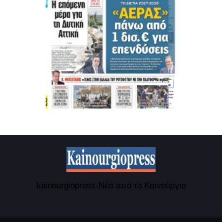
kainourgiopress-Νέα από το Καινούργιο