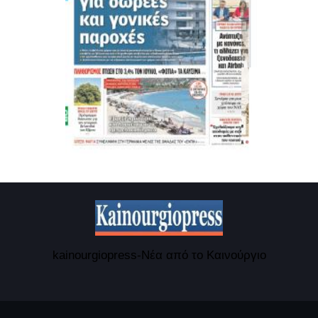
kainourgiopress-Νέα από το Καινούργιο