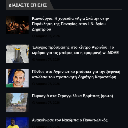
ΔΙΑΒΆΣΤΕ ΕΠΊΣΗΣ
Καινούργιο: Η χορωδία «Αγία Σκέπη» στην
Παράκληση της Παναγίας στον Ι.Ν. Αγίου
Δημητρίου
August 07, 2026
Έλεγχος πρόσβασης στο κέντρο Αγρινίου: Το
ωράριο για τις μπάρες και η εφαρμογή wi.MOVE
August 07, 2026
Πένθος στο Αγρινιώτικο μπάσκετ για την ξαφνική
απώλεια του προπονητή Δημήτρη Καρατσώρη
August 07, 2026
Πυρκαγιά στα Στρογγυλέικα Ερμίτσας (φωτο)
August 07, 2026
Ανακοίνωσε τον Νακάμπα ο Παναιτωλικός
August 07, 2026