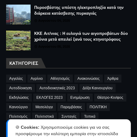
Πυροσβέστης υπέστη ηλεκτροπληξία κατά την
διάρκεια κατάσβεσης πυρκαγιάς
Αυγούστου 04, 2026
ΚΚΕ Αιτ/νιας : Η ευλογιά των αιγοπροβάτων δύο
χρόνια μετά απειλεί ξανά τους κτηνοτρόφους
Αυγούστου 06, 2026
ΚΑΤΗΓΟΡΊΕΣ
Αγγελίες
Αγρίνιο
Αθλητισμός
Ανακοινώσεις
Άρθρα
Αυτοδίοικηση
Αυτοδιοικητικές 2023
Δόξα Καινουργίου
Εκδηλώσεις
ΕΚΛΟΓΕΣ 2023
Ενημέρωση
Θέατρο-Κιν/φος
Καινούργιο
Μεσολόγγι
Παρεμβάσεις
ΠΟΛΙΤΙΚΗ
Πολιτισμός
Πολιτιστικά
Συνταγές
Τοπικά
A.E.Καινουργίου
cinema
Fnews
market
video
🍪
Cookies:
Χρησιμοποιούμε cookies για να σας
προσφέρουμε την καλύτερη εμπειρία στην ιστοσελίδα