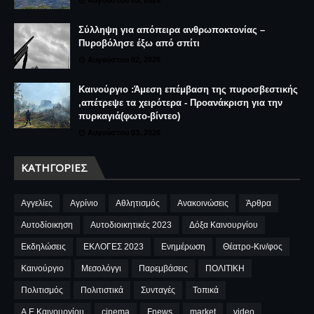
Σύλληψη για απόπειρα ανθρωποκτονίας –
Πυροβόλησε έξω από σπίτι
Αυγούστου 02, 2026
Καινούργιο :Άμεση επέμβαση της πυροσβεστικής
,απέτρεψε τα χειρότερα - Προανάκριση για την
πυρκαγιά(φωτο-βίντεο)
Αυγούστου 03, 2026
ΚΑΤΗΓΟΡΊΕΣ
Αγγελίες
Αγρίνιο
Αθλητισμός
Ανακοινώσεις
Άρθρα
Αυτοδίοικηση
Αυτοδιοικητικές 2023
Δόξα Καινουργίου
Εκδηλώσεις
ΕΚΛΟΓΕΣ 2023
Ενημέρωση
Θέατρο-Κιν/φος
Καινούργιο
Μεσολόγγι
Παρεμβάσεις
ΠΟΛΙΤΙΚΗ
Πολιτισμός
Πολιτιστικά
Συνταγές
Τοπικά
A.E.Καινουργίου
cinema
Fnews
market
video