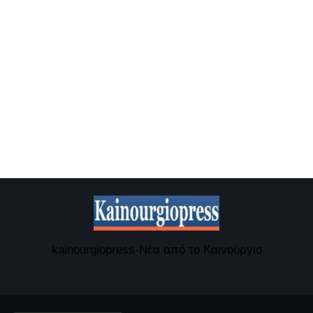
kainourgiopress-Νέα από το Καινούργιο