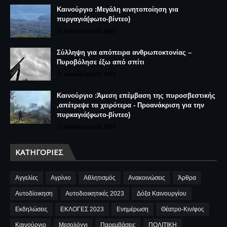
Καινούργιο :Μεγάλη κινητοποίηση για
πυργαγιά(φωτο-βίντεο)
Αυγούστου 03, 2026
Σύλληψη για απόπειρα ανθρωποκτονίας –
Πυροβόλησε έξω από σπίτι
Αυγούστου 02, 2026
Καινούργιο :Άμεση επέμβαση της πυροσβεστικής
,απέτρεψε τα χειρότερα - Προανάκριση για την
πυρκαγιά(φωτο-βίντεο)
Αυγούστου 03, 2026
ΚΑΤΗΓΟΡΊΕΣ
Αγγελίες
Αγρίνιο
Αθλητισμός
Ανακοινώσεις
Άρθρα
Αυτοδίοικηση
Αυτοδιοικητικές 2023
Δόξα Καινουργίου
Εκδηλώσεις
ΕΚΛΟΓΕΣ 2023
Ενημέρωση
Θέατρο-Κιν/φος
Καινούργιο
Μεσολόγγι
Παρεμβάσεις
ΠΟΛΙΤΙΚΗ