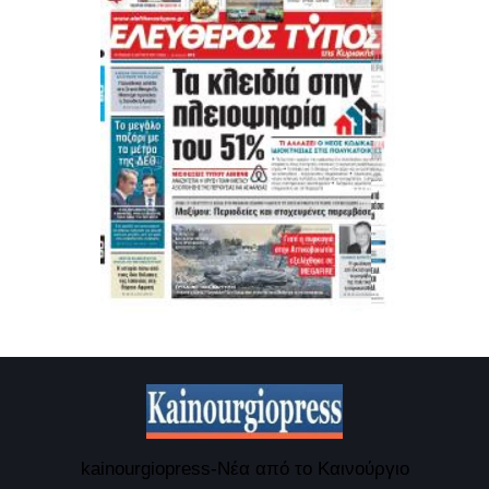
kainourgiopress-Νέα από το Καινούργιο